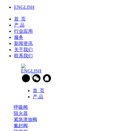
ENGLISH
首 页
产 品
行业应用
服务
新闻资讯
关于我们
联系我们
ENGLISH
首 页
产 品
呼吸阀
阻火器
紧急泄放阀
氮封阀